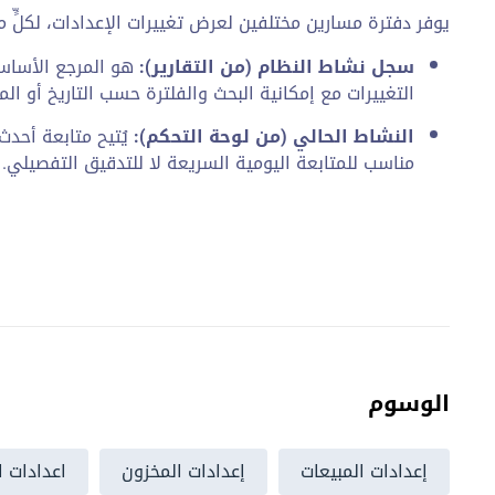
يوفر دفترة مسارين مختلفين لعرض تغييرات الإعدادات، لكلٍّ 
سجل نشاط النظام (من التقارير):
هو المرجع الأساس
التغييرات مع إمكانية البحث والفلترة حسب التاريخ أو ال
النشاط الحالي (من لوحة التحكم):
يُتيح متابعة أحدث
مناسب للمتابعة اليومية السريعة لا للتدقيق التفصيلي.
الوسوم
إعدادات المبيعات
إعدادات المخزون
اعدادات ا