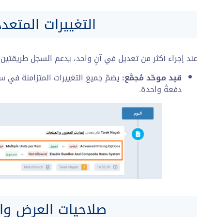
التغييرات المتع
عند إجراء أكثر من تعديل في آنٍ واحد، يدعم السجل طريقتين
قيد موحّد مُجمَّع:
يضمّ جميع التغييرات المتزامنة في سج
دفعةً واحدة.
صلاحيات العرض وال