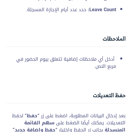
Leave Count:
حدد عدد
أيام الإجازة المسجلة.
الملاحظات
أدخل
أي ملاحظات
إضافية تتعلق بيوم
الحضور في
مربع النص.
حفظ التعديلات
بعد إدخال
البيانات المطلوبة،
اضغط على زر
“حفظ”
لحفظ
التعديلات. يمكنك
أيضًا الضغط على
سهم القائمة
المنسدلة
بجانب زر
الحفظ واختيار
“حفظ وإضافة جديد”