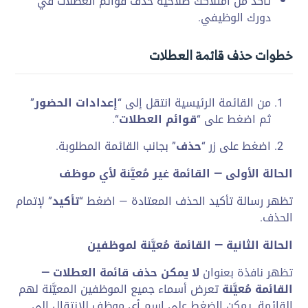
تأكد من امتلاكك صلاحية حذف قوائم العطلات في
دورك الوظيفي.
خطوات حذف قائمة العطلات
من القائمة الرئيسية انتقل إلى “
إعدادات الحضور
”
ثم اضغط على “
قوائم العطلات
“.
اضغط على زر “
حذف
” بجانب القائمة المطلوبة.
الحالة الأولى — القائمة غير مُعيَّنة لأي موظف
تظهر رسالة تأكيد الحذف المعتادة — اضغط “
تأكيد
” لإتمام
الحذف.
الحالة الثانية — القائمة مُعيَّنة لموظفين
تظهر نافذة بعنوان
لا يمكن حذف قائمة العطلات —
القائمة مُعيَّنة
تعرض أسماء جميع الموظفين المعيَّنة لهم
القائمة. يمكن الضغط على اسم أي موظف للانتقال إلى