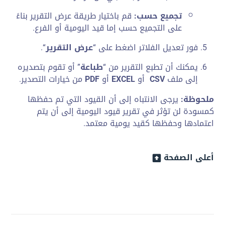
تجميع حسب:
قم باختيار طريقة عرض التقرير بناءً
على التجميع حسب إما قيد اليومية أو الفرع.
فور تعديل الفلاتر اضغط على “
عرض التقرير
“.
يمكنك أن تطبع التقرير من “
طباعة
” أو تقوم بتصديره
إلى ملف
CSV
أو
EXCEL
أو
PDF
من خيارات التصدير.
ملحوظة:
يرجى الانتباه إلى أن القيود التي تم حفظها
كمسودة لن تؤثر في تقرير قيود اليومية إلى أن يتم
اعتمادها وحفظها كقيد يومية معتمد.
أعلى الصفحة