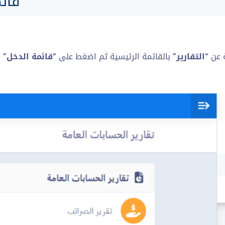
قائ
 عن
“التقارير”
بالقائمة الرئيسية ثم اضغط على
“قائمة الدخل”
ض