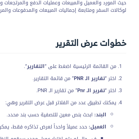
حيث المورد والعميل والمبيعات وعمليات الدفع والمرتجعات وال
لوكالات السفر ومتابعة إجماليات المبيعات والمدفوعات والم
خطوات عرض التقرير
من القائمة الرئيسية اضغط على “
التقارير
“.
اختر “
تقارير الـ PNR
” من قائمة التقارير.
اختر “
تقرير الـ Pnr
” من تقارير الـ PNR.
يمكنك تطبيق عدد من الفلاتر قبل عرض التقرير وهي:
البند:
ابحث بنص معين للتصفية حسب بند محدد.
العميل:
حدد عميلاً واحداً لعرض تذاكره فقط، يمكن 
في حال لم يتم اختيار عميل محدد سيقوم النظام