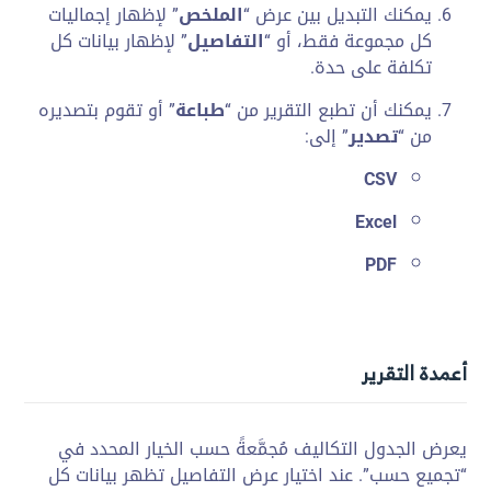
يمكنك التبديل بين عرض “
الملخص
” لإظهار إجماليات
كل مجموعة فقط، أو “
التفاصيل
” لإظهار بيانات كل
تكلفة على حدة.
يمكنك أن تطبع التقرير من “
طباعة
” أو تقوم بتصديره
من “
تصدير
” إلى:
CSV
Excel
PDF
أعمدة التقرير
يعرض الجدول التكاليف مُجمَّعةً حسب الخيار المحدد في
“تجميع حسب”. عند اختيار عرض التفاصيل تظهر بيانات كل