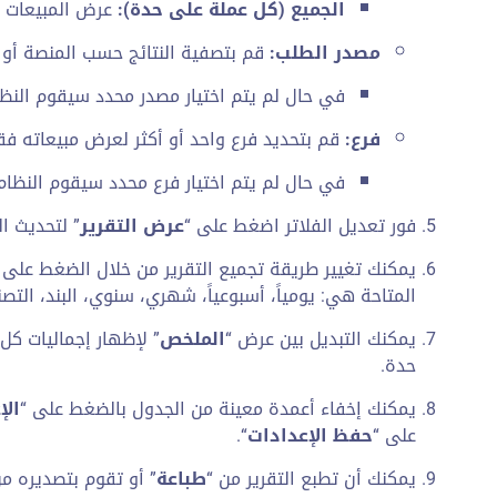
الجميع (كل عملة على حدة):
عرض المبيعات مج
مصدر الطلب:
قم بتصفية النتائج حسب المنصة أو ا
في حال لم يتم اختيار مصدر محدد سيقوم النظا
فرع:
قم بتحديد فرع واحد أو أكثر لعرض مبيعاته فق
في حال لم يتم اختيار فرع محدد سيقوم النظام 
فور تعديل الفلاتر اضغط على “
عرض التقرير
” لتحديث الن
يمكنك تغيير طريقة تجميع التقرير من خلال الضغط على زر
المتاحة هي: يومياً، أسبوعياً، شهري، سنوي، البند، الت
يمكنك التبديل بين عرض “
الملخص
” لإظهار إجماليات كل 
حدة.
يمكنك إخفاء أعمدة معينة من الجدول بالضغط على “
الإ
على “
حفظ الإعدادات
“.
يمكنك أن تطبع التقرير من “
طباعة
” أو تقوم بتصديره من