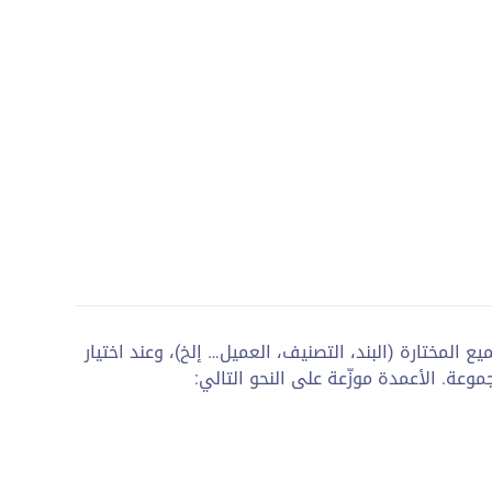
 المختارة (البند، التصنيف، العميل… إلخ)، وعند اختيار
عة. الأعمدة موزّعة على النحو التالي: