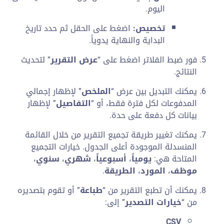
اليوم.
تخصيص:
اضغط على الحقل ثم حدد تاريخ
البداية والنهاية يدوياً.
فور ضبط الفلاتر اضغط على “
عرض التقرير
” لتحديث
النتائج.
يمكنك التبديل بين عرض “
الملخص
” لإظهار إجمالي
المدفوعات لكل فترة فقط، أو “
التفاصيل
” لإظهار
بيانات كل دفعة على حدة.
يمكنك تغيير طريقة تجميع التقرير من خلال القائمة
المنسدلة الموجودة أعلى الجدول. خيارات التجميع
المتاحة هي:
يومياً
،
أسبوعياً
،
شهري
،
سنوي
،
موظف
،
المورد
،
الطريقة
.
يمكنك أن تطبع التقرير من “
طباعة
” أو تقوم بتصديره
من “
خيارات التصدير
” إلى:
CSV