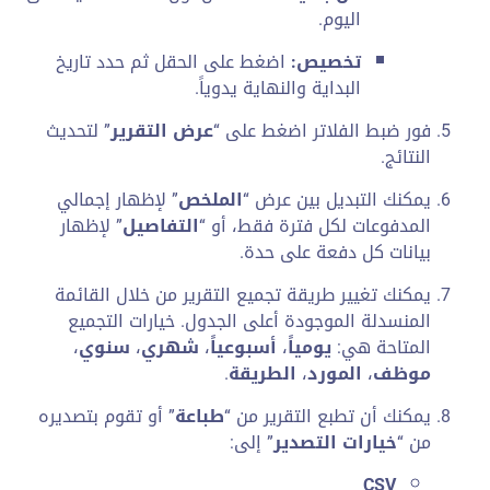
اليوم.
تخصيص:
اضغط على الحقل ثم حدد تاريخ
البداية والنهاية يدوياً.
فور ضبط الفلاتر اضغط على “
عرض التقرير
” لتحديث
النتائج.
يمكنك التبديل بين عرض “
الملخص
” لإظهار إجمالي
المدفوعات لكل فترة فقط، أو “
التفاصيل
” لإظهار
بيانات كل دفعة على حدة.
يمكنك تغيير طريقة تجميع التقرير من خلال القائمة
المنسدلة الموجودة أعلى الجدول. خيارات التجميع
المتاحة هي:
يومياً
،
أسبوعياً
،
شهري
،
سنوي
،
موظف
،
المورد
،
الطريقة
.
يمكنك أن تطبع التقرير من “
طباعة
” أو تقوم بتصديره
من “
خيارات التصدير
” إلى:
CSV