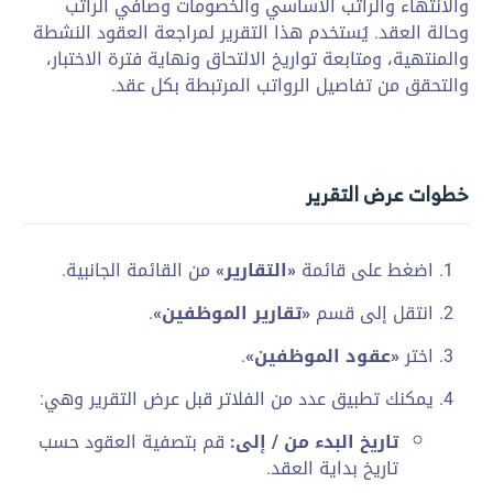
والانتهاء والراتب الأساسي والخصومات وصافي الراتب
وحالة العقد. يُستخدم هذا التقرير لمراجعة العقود النشطة
والمنتهية، ومتابعة تواريخ الالتحاق ونهاية فترة الاختبار،
والتحقق من تفاصيل الرواتب المرتبطة بكل عقد.
خطوات عرض التقرير
اضغط على قائمة
«التقارير»
من القائمة الجانبية.
انتقل إلى قسم
«تقارير الموظفين»
.
اختر
«عقود الموظفين»
.
يمكنك تطبيق عدد من الفلاتر قبل عرض التقرير وهي:
تاريخ البدء من / إلى:
قم بتصفية العقود حسب
تاريخ بداية العقد.