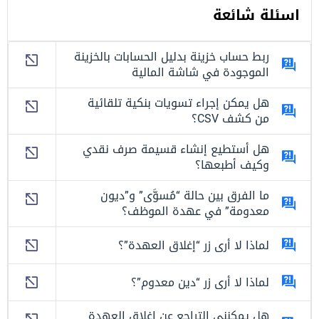
اسئلة شائعة
ربط حساب خزينة بدليل الحسابات بالخزينة
الموجودة في شاشة المالية
هل يمكن إجراء تسويات بنكية تلقائية
من كشف CSV؟
هل أستطيع إنشاء قسيمة صرف نقدي
وكيف أطبعها؟
ما الفرق بين حالة “مُسوَّى” و”ديون
معدومة” في عهدة الموظف؟
لماذا لا أرى زر “إغلاق العهدة”؟
لماذا لا أرى زر “دين معدوم”؟
هل يمكنني التراجع عن إغلاق العهدة