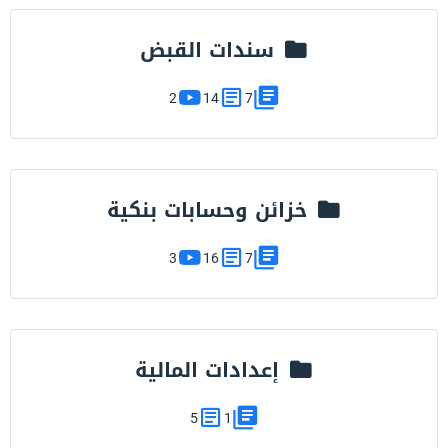
سندات القبض
2
14
7
خزائن وحسابات بنكية
3
16
7
إعدادات المالية
5
1