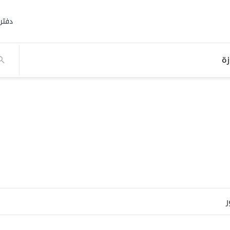
دفتر
زة
ر