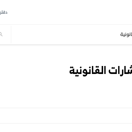
دفتر
نونية
رات القانونية